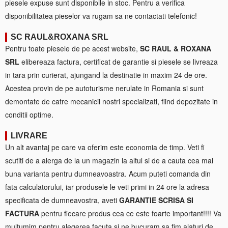
piesele expuse sunt disponibile in stoc. Pentru a verifica
disponibilitatea pieselor va rugam sa ne contactati telefonic!
SC RAUL&ROXANA SRL
Pentru toate piesele de pe acest website,
SC RAUL & ROXANA
SRL
elibereaza factura, certificat de garantie si piesele se livreaza
in tara prin curierat, ajungand la destinatie in maxim 24 de ore.
Acestea provin de pe autoturisme nerulate in Romania si sunt
demontate de catre mecanicii nostri specializati, fiind depozitate in
conditii optime.
LIVRARE
Un alt avantaj pe care va oferim este economia de timp. Veti fi
scutiti de a alerga de la un magazin la altul si de a cauta cea mai
buna varianta pentru dumneavoastra. Acum puteti comanda din
fata calculatorului, iar produsele le veti primi in 24 ore la adresa
specificata de dumneavostra, aveti
GARANTIE SCRISA SI
FACTURA
pentru fiecare produs cea ce este foarte important!!!! Va
multumim pentru alegerea facuta si ne bucuram sa fim alaturi de