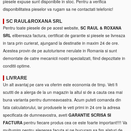
piesele expuse sunt disponibile in stoc. Pentru a verifica
disponibilitatea pieselor va rugam sa ne contactati telefonic!
SC RAUL&ROXANA SRL
Pentru toate piesele de pe acest website,
SC RAUL & ROXANA
SRL
elibereaza factura, certificat de garantie si piesele se livreaza
in tara prin curierat, ajungand la destinatie in maxim 24 de ore.
Acestea provin de pe autoturisme nerulate in Romania si sunt
demontate de catre mecanicii nostri specializati, fiind depozitate in
conditii optime.
LIVRARE
Un alt avantaj pe care va oferim este economia de timp. Veti fi
scutiti de a alerga de la un magazin la altul si de a cauta cea mai
buna varianta pentru dumneavoastra. Acum puteti comanda din
fata calculatorului, iar produsele le veti primi in 24 ore la adresa
specificata de dumneavostra, aveti
GARANTIE SCRISA SI
FACTURA
pentru fiecare produs cea ce este foarte important!!!! Va
multumim pentru alegerea facuta si ne bucuram sa fim alaturi de