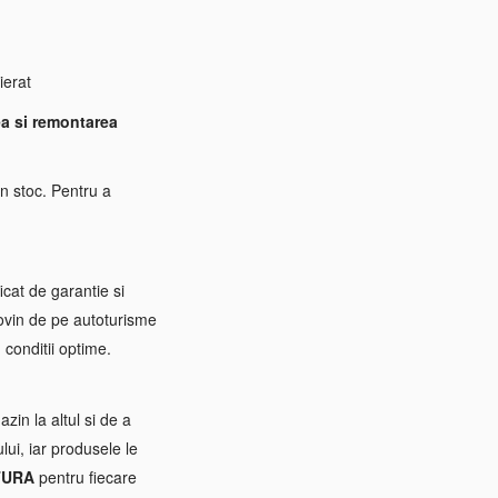
ierat
a si remontarea
n stoc. Pentru a
icat de garantie si
rovin de pe autoturisme
 conditii optime.
zin la altul si de a
ui, iar produsele le
TURA
pentru fiecare