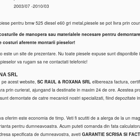
2003/07 -2010/03
S
 piese pentru bmw 525 diesel e60 gri metal,piesele se pot livra prin cour
costurile de manopera sau materialele necesare pentru demontare
e costuri aferente montarii pieselor!
 este un site de prezentare. Nu toate piesele expuse sunt disponibile i
a pieselor va rugam sa ne contactati telefonic!
NA SRL
e pe acest website,
SC RAUL & ROXANA SRL
elibereaza factura, certif
tara prin curierat, ajungand la destinatie in maxim 24 de ore. Acestea p
sunt demontate de catre mecanicii nostri specializati, fiind depozitate in
va oferim este economia de timp. Veti fi scutiti de a alerga de la un maga
ianta pentru dumneavoastra. Acum puteti comanda din fata calculatorul
 adresa specificata de dumneavostra, aveti
GARANTIE SCRISA SI FAC