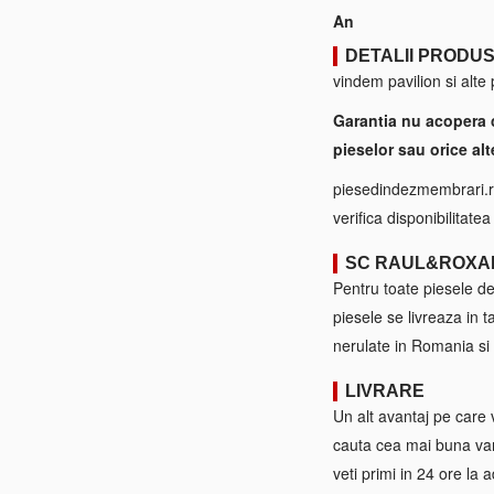
An
DETALII PRODU
vindem pavilion si alte
Garantia nu acopera 
pieselor sau orice alt
piesedindezmembrari.ro
verifica disponibilitate
SC RAUL&ROXA
Pentru toate piesele d
piesele se livreaza in 
nerulate in Romania si 
LIVRARE
Un alt avantaj pe care 
cauta cea mai buna var
veti primi in 24 ore la