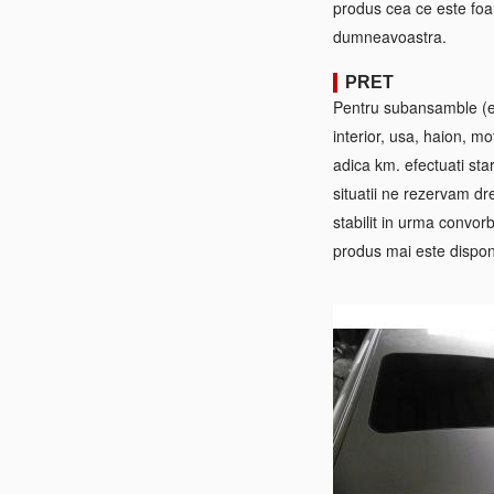
produs cea ce este foa
dumneavoastra.
PRET
Pentru subansamble (ex:
interior, usa, haion, mo
adica km. efectuati sta
situatii ne rezervam dre
stabilit in urma convorb
produs mai este disponi