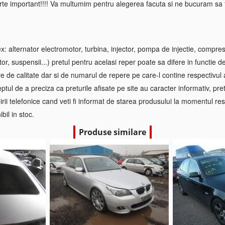
rte important!!!! Va multumim pentru alegerea facuta si ne bucuram sa f
 alternator electromotor, turbina, injector, pompa de injectie, compre
tor, suspensii...) pretul pentru acelasi reper poate sa difere in functie d
re de calitate dar si de numarul de repere pe care-l contine respectivul
ptul de a preciza ca preturile afisate pe site au caracter informativ, pretul
irii telefonice cand veti fi informat de starea produsului la momentul res
bil in stoc.
Produse similare