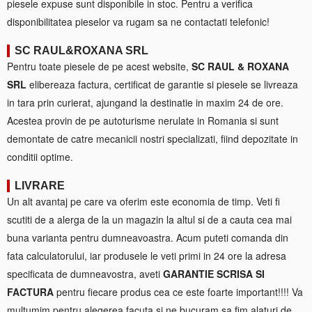
piesele expuse sunt disponibile in stoc. Pentru a verifica
disponibilitatea pieselor va rugam sa ne contactati telefonic!
SC RAUL&ROXANA SRL
Pentru toate piesele de pe acest website,
SC RAUL & ROXANA
SRL
elibereaza factura, certificat de garantie si piesele se livreaza
in tara prin curierat, ajungand la destinatie in maxim 24 de ore.
Acestea provin de pe autoturisme nerulate in Romania si sunt
demontate de catre mecanicii nostri specializati, fiind depozitate in
conditii optime.
LIVRARE
Un alt avantaj pe care va oferim este economia de timp. Veti fi
scutiti de a alerga de la un magazin la altul si de a cauta cea mai
buna varianta pentru dumneavoastra. Acum puteti comanda din
fata calculatorului, iar produsele le veti primi in 24 ore la adresa
specificata de dumneavostra, aveti
GARANTIE SCRISA SI
FACTURA
pentru fiecare produs cea ce este foarte important!!!! Va
multumim pentru alegerea facuta si ne bucuram sa fim alaturi de