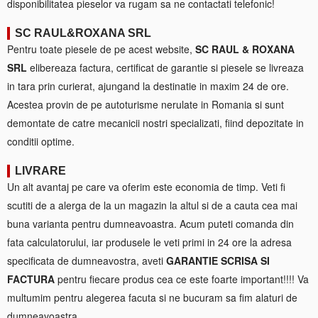
disponibilitatea pieselor va rugam sa ne contactati telefonic!
SC RAUL&ROXANA SRL
Pentru toate piesele de pe acest website,
SC RAUL & ROXANA
SRL
elibereaza factura, certificat de garantie si piesele se livreaza
in tara prin curierat, ajungand la destinatie in maxim 24 de ore.
Acestea provin de pe autoturisme nerulate in Romania si sunt
demontate de catre mecanicii nostri specializati, fiind depozitate in
conditii optime.
LIVRARE
Un alt avantaj pe care va oferim este economia de timp. Veti fi
scutiti de a alerga de la un magazin la altul si de a cauta cea mai
buna varianta pentru dumneavoastra. Acum puteti comanda din
fata calculatorului, iar produsele le veti primi in 24 ore la adresa
specificata de dumneavostra, aveti
GARANTIE SCRISA SI
FACTURA
pentru fiecare produs cea ce este foarte important!!!! Va
multumim pentru alegerea facuta si ne bucuram sa fim alaturi de
dumneavoastra.