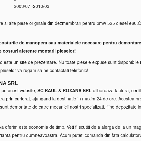
2003/07 -2010/03
S
e si alte piese originale din dezmembrari pentru bmw 525 diesel e60.Of
costurile de manopera sau materialele necesare pentru demontare
e costuri aferente montarii pieselor!
 este un site de prezentare. Nu toate piesele expuse sunt disponibile i
a pieselor va rugam sa ne contactati telefonic!
NA SRL
e pe acest website,
SC RAUL & ROXANA SRL
elibereaza factura, certif
tara prin curierat, ajungand la destinatie in maxim 24 de ore. Acestea p
sunt demontate de catre mecanicii nostri specializati, fiind depozitate in
va oferim este economia de timp. Veti fi scutiti de a alerga de la un maga
ianta pentru dumneavoastra. Acum puteti comanda din fata calculatorul