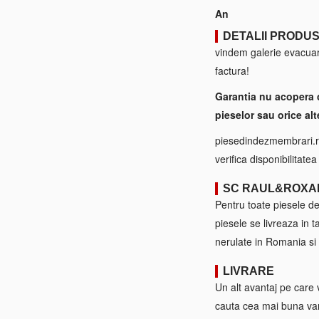
An
DETALII PRODU
vindem galerie evacuar
factura!
Garantia nu acopera 
pieselor sau orice alt
piesedindezmembrari.ro
verifica disponibilitate
SC RAUL&ROXA
Pentru toate piesele d
piesele se livreaza in 
nerulate in Romania si 
LIVRARE
Un alt avantaj pe care 
cauta cea mai buna var