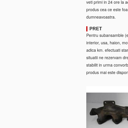
veti primi in 24 ore la
produs cea ce este foa
dumneavoastra.
PRET
Pentru subansamble (ex:
interior, usa, haion, mo
adica km. efectuati sta
situatii ne rezervam dre
stabilit in urma convorb
produs mai este disponi