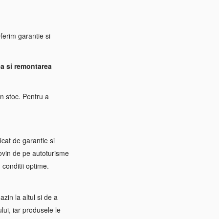
erim garantie si
a si remontarea
n stoc. Pentru a
icat de garantie si
rovin de pe autoturisme
 conditii optime.
zin la altul si de a
ui, iar produsele le