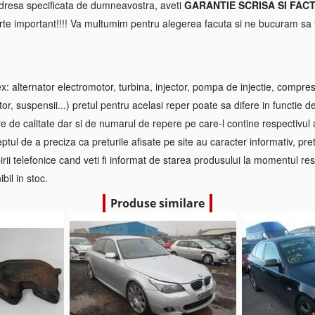
 adresa specificata de dumneavostra, aveti
GARANTIE SCRISA SI FAC
rte important!!!! Va multumim pentru alegerea facuta si ne bucuram sa f
 alternator electromotor, turbina, injector, pompa de injectie, compre
tor, suspensii...) pretul pentru acelasi reper poate sa difere in functie d
re de calitate dar si de numarul de repere pe care-l contine respectivul
ptul de a preciza ca preturile afisate pe site au caracter informativ, pretul
irii telefonice cand veti fi informat de starea produsului la momentul res
bil in stoc.
Produse similare