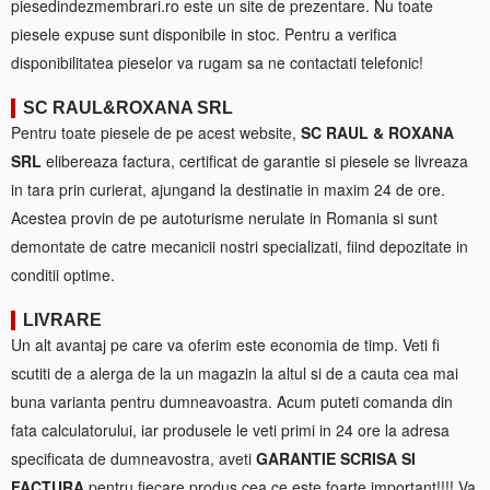
piesedindezmembrari.ro este un site de prezentare. Nu toate
piesele expuse sunt disponibile in stoc. Pentru a verifica
disponibilitatea pieselor va rugam sa ne contactati telefonic!
SC RAUL&ROXANA SRL
Pentru toate piesele de pe acest website,
SC RAUL & ROXANA
SRL
elibereaza factura, certificat de garantie si piesele se livreaza
in tara prin curierat, ajungand la destinatie in maxim 24 de ore.
Acestea provin de pe autoturisme nerulate in Romania si sunt
demontate de catre mecanicii nostri specializati, fiind depozitate in
conditii optime.
LIVRARE
Un alt avantaj pe care va oferim este economia de timp. Veti fi
scutiti de a alerga de la un magazin la altul si de a cauta cea mai
buna varianta pentru dumneavoastra. Acum puteti comanda din
fata calculatorului, iar produsele le veti primi in 24 ore la adresa
specificata de dumneavostra, aveti
GARANTIE SCRISA SI
FACTURA
pentru fiecare produs cea ce este foarte important!!!! Va