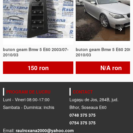
buton geam Bmw 5 E60 2003/07-
buton geam Bmw 5 E60 2003
2010/03
2010/03
150 ron
N/A ron
PROGRAM DE LUCRU
CONTACT
Luni - Vineri 08:00-17:00
Lugașu de Jos, 284B, jud.
Sambata - Duminica: inchis
Bihor, Soseaua E60
0748 375 375
0754 375 375
Email:
raulroxana2000@yahoo.com