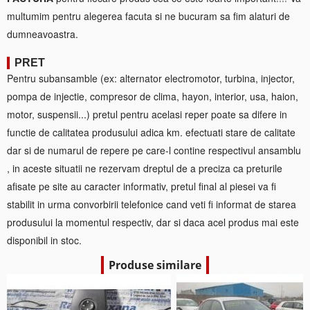
multumim pentru alegerea facuta si ne bucuram sa fim alaturi de
dumneavoastra.
PRET
Pentru subansamble (ex: alternator electromotor, turbina, injector,
pompa de injectie, compresor de clima, hayon, interior, usa, haion,
motor, suspensii...) pretul pentru acelasi reper poate sa difere in
functie de calitatea produsului adica km. efectuati stare de calitate
dar si de numarul de repere pe care-l contine respectivul ansamblu
, in aceste situatii ne rezervam dreptul de a preciza ca preturile
afisate pe site au caracter informativ, pretul final al piesei va fi
stabilit in urma convorbirii telefonice cand veti fi informat de starea
produsului la momentul respectiv, dar si daca acel produs mai este
disponibil in stoc.
Produse similare