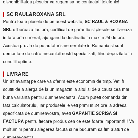
disponibilitatea pieselor va rugam sa ne contactati telefonic!
SC RAUL&ROXANA SRL
Pentru toate piesele de pe acest website,
SC RAUL & ROXANA
SRL
elibereaza factura, certificat de garantie si piesele se livreaza
in tara prin curierat, ajungand la destinatie in maxim 24 de ore.
Acestea provin de pe autoturisme nerulate in Romania si sunt
demontate de catre mecanicii nostri specializati, fiind depozitate in
conditii optime.
LIVRARE
Un alt avantaj pe care va oferim este economia de timp. Veti fi
scutiti de a alerga de la un magazin la altul si de a cauta cea mai
buna varianta pentru dumneavoastra. Acum puteti comanda din
fata calculatorului, iar produsele le veti primi in 24 ore la adresa
specificata de dumneavostra, aveti
GARANTIE SCRISA SI
FACTURA
pentru fiecare produs cea ce este foarte important!!!! Va
multumim pentru alegerea facuta si ne bucuram sa fim alaturi de
dumneavoastra.