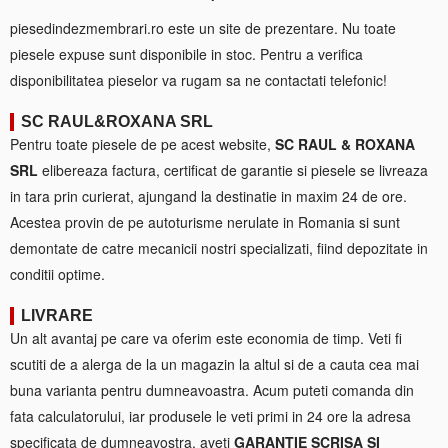
piesedindezmembrari.ro este un site de prezentare. Nu toate
piesele expuse sunt disponibile in stoc. Pentru a verifica
disponibilitatea pieselor va rugam sa ne contactati telefonic!
SC RAUL&ROXANA SRL
Pentru toate piesele de pe acest website,
SC RAUL & ROXANA
SRL
elibereaza factura, certificat de garantie si piesele se livreaza
in tara prin curierat, ajungand la destinatie in maxim 24 de ore.
Acestea provin de pe autoturisme nerulate in Romania si sunt
demontate de catre mecanicii nostri specializati, fiind depozitate in
conditii optime.
LIVRARE
Un alt avantaj pe care va oferim este economia de timp. Veti fi
scutiti de a alerga de la un magazin la altul si de a cauta cea mai
buna varianta pentru dumneavoastra. Acum puteti comanda din
fata calculatorului, iar produsele le veti primi in 24 ore la adresa
specificata de dumneavostra, aveti
GARANTIE SCRISA SI