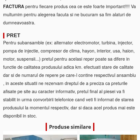
FACTURA
pentru fiecare produs cea ce este foarte important!!!! Va
multumim pentru alegerea facuta si ne bucuram sa fim alaturi de
dumneavoastra.
PRET
Pentru subansamble (ex: alternator electromotor, turbina, injector,
pompa de injectie, compresor de clima, hayon, interior, usa, haion,
motor, suspensii...) pretul pentru acelasi reper poate sa difere in
functie de calitatea produsului adica km. efectuati stare de calitate
dar si de numarul de repere pe care-l contine respectivul ansamblu
, in aceste situatii ne rezervam dreptul de a preciza ca preturile
afisate pe site au caracter informativ, pretul final al piesei va fi
stabilit in urma convorbirii telefonice cand veti fi informat de starea
produsului la momentul respectiv, dar si daca acel produs mai este
disponibil in stoc.
Produse similare