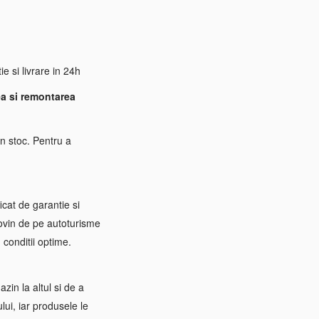
 si livrare in 24h
a si remontarea
n stoc. Pentru a
icat de garantie si
rovin de pe autoturisme
 conditii optime.
zin la altul si de a
ui, iar produsele le