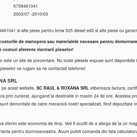
6759461041
2003/07 -2010/03
S
61041 si alte piese pentru bmw 525 diesel e60 si alte piese cu garantie
costurile de manopera sau materialele necesare pentru demontare
e costuri aferente montarii pieselor!
 este un site de prezentare. Nu toate piesele expuse sunt disponibile i
a pieselor va rugam sa ne contactati telefonic!
NA SRL
e pe acest website,
SC RAUL & ROXANA SRL
elibereaza factura, certif
tara prin curierat, ajungand la destinatie in maxim 24 de ore. Acestea p
sunt demontate de catre mecanicii nostri specializati, fiind depozitate in
va oferim este economia de timp. Veti fi scutiti de a alerga de la un maga
ianta pentru dumneavoastra. Acum puteti comanda din fata calculatorul