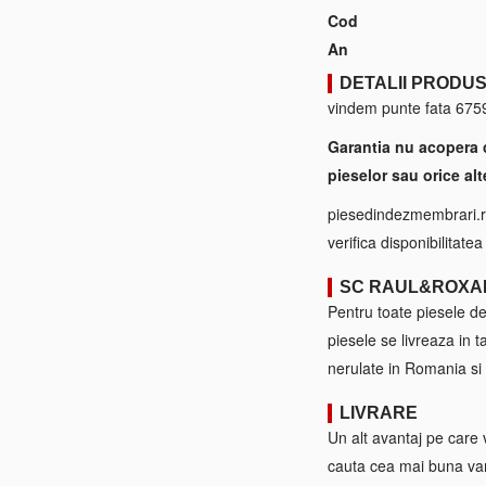
Cod
An
DETALII PRODU
vindem punte fata 67594
Garantia nu acopera 
pieselor sau orice alt
piesedindezmembrari.ro
verifica disponibilitate
SC RAUL&ROXA
Pentru toate piesele d
piesele se livreaza in 
nerulate in Romania si 
LIVRARE
Un alt avantaj pe care 
cauta cea mai buna var