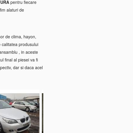
TURA
pentru fiecare
im alaturi de
sor de clima, hayon,
e calitatea produsului
 ansamblu , in aceste
 final al piesei va fi
pectiv, dar si daca acel