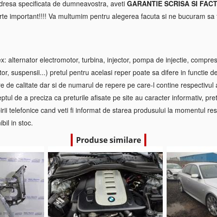
 adresa specificata de dumneavostra, aveti
GARANTIE SCRISA SI FAC
rte important!!!! Va multumim pentru alegerea facuta si ne bucuram sa f
 alternator electromotor, turbina, injector, pompa de injectie, compre
tor, suspensii...) pretul pentru acelasi reper poate sa difere in functie d
re de calitate dar si de numarul de repere pe care-l contine respectivul
ptul de a preciza ca preturile afisate pe site au caracter informativ, pretul
irii telefonice cand veti fi informat de starea produsului la momentul res
bil in stoc.
Produse similare