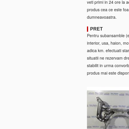
veti primi in 24 ore la
produs cea ce este foa
dumneavoastra.
PRET
Pentru subansamble (ex:
interior, usa, haion, mo
adica km. efectuati sta
situatii ne rezervam dre
stabilit in urma convorb
produs mai este disponi