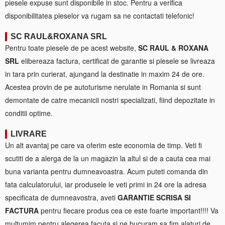
piesele expuse sunt disponibile in stoc. Pentru a verifica
disponibilitatea pieselor va rugam sa ne contactati telefonic!
SC RAUL&ROXANA SRL
Pentru toate piesele de pe acest website,
SC RAUL & ROXANA
SRL
elibereaza factura, certificat de garantie si piesele se livreaza
in tara prin curierat, ajungand la destinatie in maxim 24 de ore.
Acestea provin de pe autoturisme nerulate in Romania si sunt
demontate de catre mecanicii nostri specializati, fiind depozitate in
conditii optime.
LIVRARE
Un alt avantaj pe care va oferim este economia de timp. Veti fi
scutiti de a alerga de la un magazin la altul si de a cauta cea mai
buna varianta pentru dumneavoastra. Acum puteti comanda din
fata calculatorului, iar produsele le veti primi in 24 ore la adresa
specificata de dumneavostra, aveti
GARANTIE SCRISA SI
FACTURA
pentru fiecare produs cea ce este foarte important!!!! Va
multumim pentru alegerea facuta si ne bucuram sa fim alaturi de