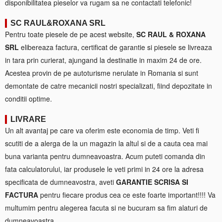
disponibilitatea pieselor va rugam sa ne contactati telefonic!
SC RAUL&ROXANA SRL
Pentru toate piesele de pe acest website,
SC RAUL & ROXANA
SRL
elibereaza factura, certificat de garantie si piesele se livreaza
in tara prin curierat, ajungand la destinatie in maxim 24 de ore.
Acestea provin de pe autoturisme nerulate in Romania si sunt
demontate de catre mecanicii nostri specializati, fiind depozitate in
conditii optime.
LIVRARE
Un alt avantaj pe care va oferim este economia de timp. Veti fi
scutiti de a alerga de la un magazin la altul si de a cauta cea mai
buna varianta pentru dumneavoastra. Acum puteti comanda din
fata calculatorului, iar produsele le veti primi in 24 ore la adresa
specificata de dumneavostra, aveti
GARANTIE SCRISA SI
FACTURA
pentru fiecare produs cea ce este foarte important!!!! Va
multumim pentru alegerea facuta si ne bucuram sa fim alaturi de
dumneavoastra.