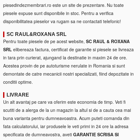
piesedindezmembrari.ro este un site de prezentare. Nu toate
piesele expuse sunt disponibile in stoc. Pentru a verifica
disponibilitatea pieselor va rugam sa ne contactati telefonic!
SC RAUL&ROXANA SRL
Pentru toate piesele de pe acest website,
SC RAUL & ROXANA
SRL
elibereaza factura, certificat de garantie si piesele se livreaza
in tara prin curierat, ajungand la destinatie in maxim 24 de ore.
Acestea provin de pe autoturisme nerulate in Romania si sunt
demontate de catre mecanicii nostri specializati, fiind depozitate in
conditii optime.
LIVRARE
Un alt avantaj pe care va oferim este economia de timp. Veti fi
scutiti de a alerga de la un magazin la altul si de a cauta cea mai
buna varianta pentru dumneavoastra. Acum puteti comanda din
fata calculatorului, iar produsele le veti primi in 24 ore la adresa
specificata de dumneavostra, aveti
GARANTIE SCRISA SI