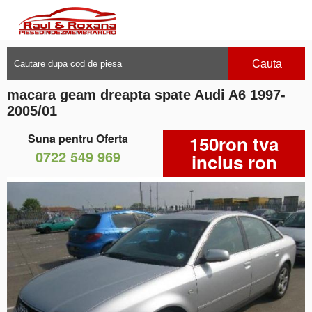
Cauta
macara geam dreapta spate Audi A6 1997-
2005/01
Suna pentru Oferta
150ron tva
0722 549 969
inclus ron