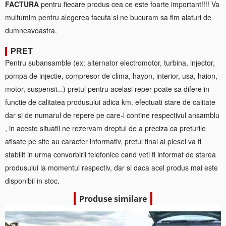
FACTURA
pentru fiecare produs cea ce este foarte important!!!! Va
multumim pentru alegerea facuta si ne bucuram sa fim alaturi de
dumneavoastra.
PRET
Pentru subansamble (ex: alternator electromotor, turbina, injector,
pompa de injectie, compresor de clima, hayon, interior, usa, haion,
motor, suspensii...) pretul pentru acelasi reper poate sa difere in
functie de calitatea produsului adica km. efectuati stare de calitate
dar si de numarul de repere pe care-l contine respectivul ansamblu
, in aceste situatii ne rezervam dreptul de a preciza ca preturile
afisate pe site au caracter informativ, pretul final al piesei va fi
stabilit in urma convorbirii telefonice cand veti fi informat de starea
produsului la momentul respectiv, dar si daca acel produs mai este
disponibil in stoc.
Produse similare