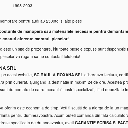
1998-2003
S
embrare pentru audi a6 2500tdi si alte piese
costurile de manopera sau materialele necesare pentru demontare
e costuri aferente montarii pieselor!
 este un site de prezentare. Nu toate piesele expuse sunt disponibile i
a pieselor va rugam sa ne contactati telefonic!
NA SRL
e pe acest website,
SC RAUL & ROXANA SRL
elibereaza factura, certif
tara prin curierat, ajungand la destinatie in maxim 24 de ore. Acestea p
sunt demontate de catre mecanicii nostri specializati, fiind depozitate in
va oferim este economia de timp. Veti fi scutiti de a alerga de la un maga
ianta pentru dumneavoastra. Acum puteti comanda din fata calculatorul
 adresa specificata de dumneavostra, aveti
GARANTIE SCRISA SI FAC