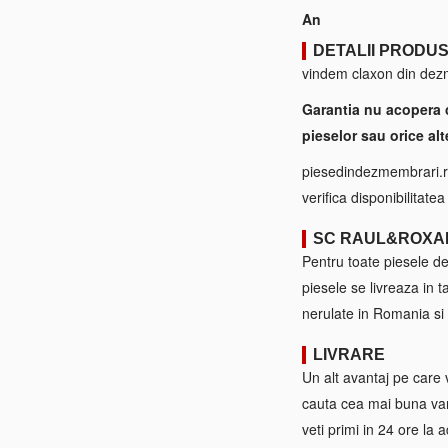
An
DETALII PRODU
vindem claxon din dezm
Garantia nu acopera 
pieselor sau orice alt
piesedindezmembrari.ro
verifica disponibilitate
SC RAUL&ROXA
Pentru toate piesele d
piesele se livreaza in 
nerulate in Romania si 
LIVRARE
Un alt avantaj pe care 
cauta cea mai buna var
veti primi in 24 ore la