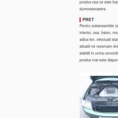
produs cea ce este foa
dumneavoastra.
PRET
Pentru subansamble (ex:
interior, usa, haion, mo
adica km. efectuati sta
situatii ne rezervam dre
stabilit in urma convorb
produs mai este disponi