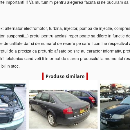
rte important!!!! Va multumim pentru alegerea facuta si ne bucuram sa f
 alternator electromotor, turbina, injector, pompa de injectie, compre
tor, suspensii...) pretul pentru acelasi reper poate sa difere in functie d
re de calitate dar si de numarul de repere pe care-l contine respectivul
ptul de a preciza ca preturile afisate pe site au caracter informativ, pretul
irii telefonice cand veti fi informat de starea produsului la momentul res
bil in stoc.
Produse similare