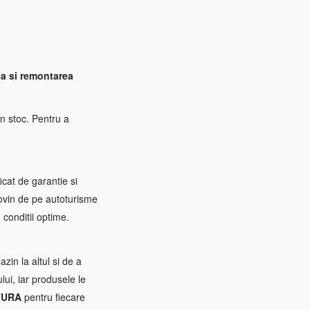
a si remontarea
n stoc. Pentru a
icat de garantie si
rovin de pe autoturisme
 conditii optime.
zin la altul si de a
ui, iar produsele le
TURA
pentru fiecare