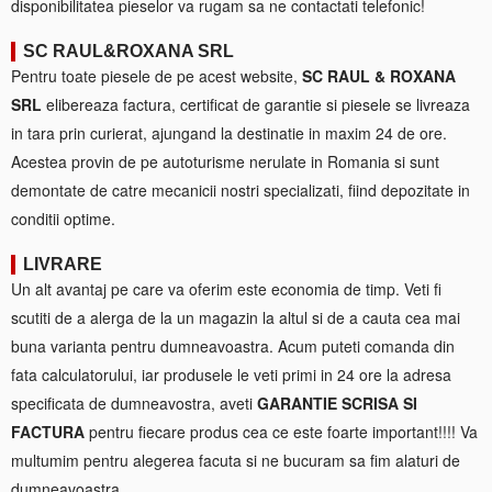
disponibilitatea pieselor va rugam sa ne contactati telefonic!
SC RAUL&ROXANA SRL
Pentru toate piesele de pe acest website,
SC RAUL & ROXANA
SRL
elibereaza factura, certificat de garantie si piesele se livreaza
in tara prin curierat, ajungand la destinatie in maxim 24 de ore.
Acestea provin de pe autoturisme nerulate in Romania si sunt
demontate de catre mecanicii nostri specializati, fiind depozitate in
conditii optime.
LIVRARE
Un alt avantaj pe care va oferim este economia de timp. Veti fi
scutiti de a alerga de la un magazin la altul si de a cauta cea mai
buna varianta pentru dumneavoastra. Acum puteti comanda din
fata calculatorului, iar produsele le veti primi in 24 ore la adresa
specificata de dumneavostra, aveti
GARANTIE SCRISA SI
FACTURA
pentru fiecare produs cea ce este foarte important!!!! Va
multumim pentru alegerea facuta si ne bucuram sa fim alaturi de
dumneavoastra.