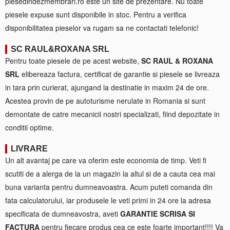
piesedindezmembrari.ro este un site de prezentare. Nu toate
piesele expuse sunt disponibile in stoc. Pentru a verifica
disponibilitatea pieselor va rugam sa ne contactati telefonic!
SC RAUL&ROXANA SRL
Pentru toate piesele de pe acest website,
SC RAUL & ROXANA
SRL
elibereaza factura, certificat de garantie si piesele se livreaza
in tara prin curierat, ajungand la destinatie in maxim 24 de ore.
Acestea provin de pe autoturisme nerulate in Romania si sunt
demontate de catre mecanicii nostri specializati, fiind depozitate in
conditii optime.
LIVRARE
Un alt avantaj pe care va oferim este economia de timp. Veti fi
scutiti de a alerga de la un magazin la altul si de a cauta cea mai
buna varianta pentru dumneavoastra. Acum puteti comanda din
fata calculatorului, iar produsele le veti primi in 24 ore la adresa
specificata de dumneavostra, aveti
GARANTIE SCRISA SI
FACTURA
pentru fiecare produs cea ce este foarte important!!!! Va