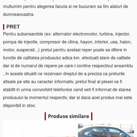
multumim pentru alegerea facuta si ne bucuram sa fim alaturi de
dumneavoastra.
PRET
Pentru subansamble (ex: alternator electromotor, turbina, injector,
pompa de injectie, compresor de clima, hayon, interior, usa, haion,
motor, suspensii...) pretul pentru acelasi reper poate sa difere in
functie de calitatea produsului adica km. efectuati stare de calitate
dar si de numarul de repere pe care-l contine respectivul ansamblu
, in aceste situatii ne rezervam dreptul de a preciza ca preturile
afisate pe site au caracter informativ, pretul final al piesei va fi
stabilit in urma convorbirii telefonice cand veti fi informat de starea
produsului la momentul respectiv, dar si daca acel produs mai este
disponibil in stoc.
Produse similare