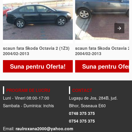
scaun fata Skoda Octavia 2 (1Z3)
scaun fata Skoda Octavia 2 
2004/02-2013
2004/02-2013
Suna pentru Oferta!
Suna pentru Ofer
PROGRAM DE LUCRU
CONTACT
Luni - Vineri 08:00-17:00
Lugașu de Jos, 284B, jud.
Sambata - Duminica: inchis
Bihor, Soseaua E60
0748 375 375
0754 375 375
Email:
raulroxana2000@yahoo.com