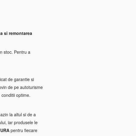
a si remontarea
n stoc. Pentru a
icat de garantie si
rovin de pe autoturisme
 conditii optime.
zin la altul si de a
ui, iar produsele le
TURA
pentru fiecare