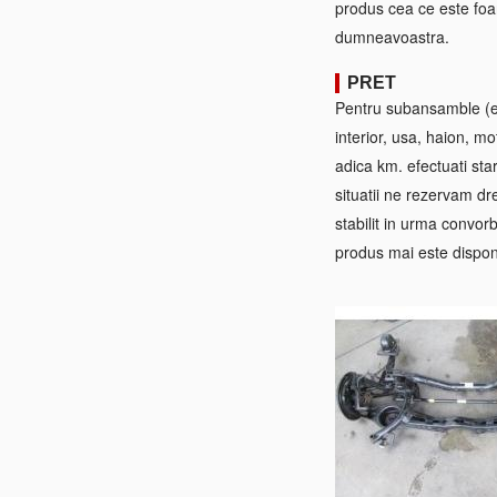
produs cea ce este foa
dumneavoastra.
PRET
Pentru subansamble (ex:
interior, usa, haion, mo
adica km. efectuati sta
situatii ne rezervam dre
stabilit in urma convorb
produs mai este disponi