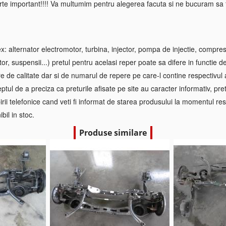
rte important!!!! Va multumim pentru alegerea facuta si ne bucuram sa f
 alternator electromotor, turbina, injector, pompa de injectie, compre
tor, suspensii...) pretul pentru acelasi reper poate sa difere in functie d
re de calitate dar si de numarul de repere pe care-l contine respectivul
ptul de a preciza ca preturile afisate pe site au caracter informativ, pretul
irii telefonice cand veti fi informat de starea produsului la momentul res
bil in stoc.
Produse similare