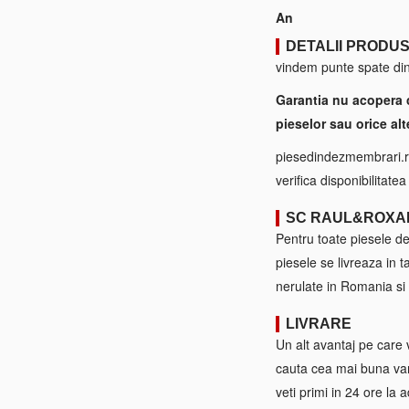
An
DETALII PRODU
vindem punte spate din
Garantia nu acopera 
pieselor sau orice alt
piesedindezmembrari.ro
verifica disponibilitate
SC RAUL&ROXA
Pentru toate piesele d
piesele se livreaza in 
nerulate in Romania si 
LIVRARE
Un alt avantaj pe care 
cauta cea mai buna var
veti primi in 24 ore la