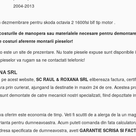
2004-2013
S
 dezmembrare pentru skoda octavia 2 1600fsi blf tip motor .
costurile de manopera sau materialele necesare pentru demontare
e costuri aferente montarii pieselor!
 este un site de prezentare. Nu toate piesele expuse sunt disponibile i
a pieselor va rugam sa ne contactati telefonic!
NA SRL
e pe acest website,
SC RAUL & ROXANA SRL
elibereaza factura, certif
tara prin curierat, ajungand la destinatie in maxim 24 de ore. Acestea p
sunt demontate de catre mecanicii nostri specializati, fiind depozitate in
va oferim este economia de timp. Veti fi scutiti de a alerga de la un maga
ianta pentru dumneavoastra. Acum puteti comanda din fata calculatorul
 adresa specificata de dumneavostra, aveti
GARANTIE SCRISA SI FAC