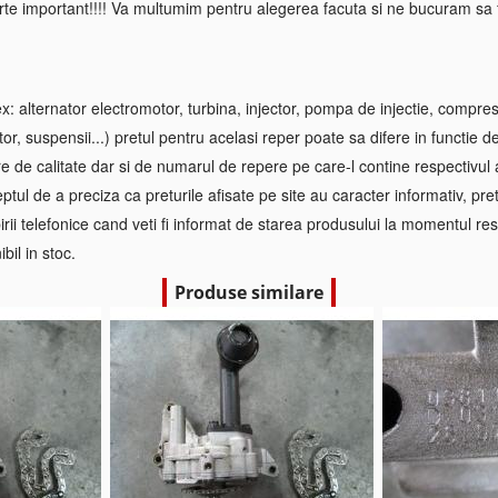
rte important!!!! Va multumim pentru alegerea facuta si ne bucuram sa f
 alternator electromotor, turbina, injector, pompa de injectie, compre
tor, suspensii...) pretul pentru acelasi reper poate sa difere in functie d
re de calitate dar si de numarul de repere pe care-l contine respectivul
ptul de a preciza ca preturile afisate pe site au caracter informativ, pretul
irii telefonice cand veti fi informat de starea produsului la momentul res
bil in stoc.
Produse similare