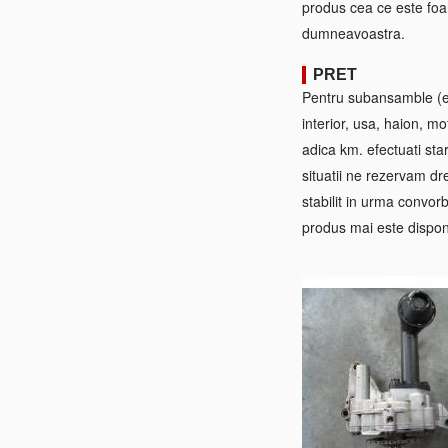
produs cea ce este foa
dumneavoastra.
PRET
Pentru subansamble (ex:
interior, usa, haion, mo
adica km. efectuati sta
situatii ne rezervam dre
stabilit in urma convorb
produs mai este disponi