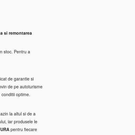
a si remontarea
n stoc. Pentru a
icat de garantie si
rovin de pe autoturisme
 conditii optime.
zin la altul si de a
ui, iar produsele le
TURA
pentru fiecare