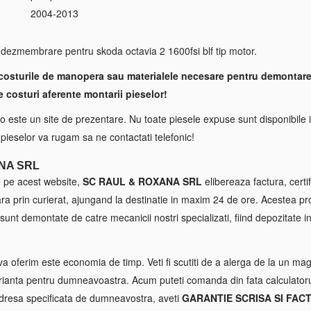
2004-2013
S
dezmembrare pentru skoda octavia 2 1600fsi blf tip motor.
costurile de manopera sau materialele necesare pentru demontare
e costuri aferente montarii pieselor!
 este un site de prezentare. Nu toate piesele expuse sunt disponibile i
a pieselor va rugam sa ne contactati telefonic!
NA SRL
e pe acest website,
SC RAUL & ROXANA SRL
elibereaza factura, certif
tara prin curierat, ajungand la destinatie in maxim 24 de ore. Acestea p
sunt demontate de catre mecanicii nostri specializati, fiind depozitate in
va oferim este economia de timp. Veti fi scutiti de a alerga de la un maga
ianta pentru dumneavoastra. Acum puteti comanda din fata calculatorul
 adresa specificata de dumneavostra, aveti
GARANTIE SCRISA SI FAC