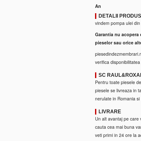
An
DETALII PRODU
vindem pompa ulei din 
Garantia nu acopera 
pieselor sau orice alt
piesedindezmembrari.ro
verifica disponibilitate
SC RAUL&ROXA
Pentru toate piesele d
piesele se livreaza in 
nerulate in Romania si 
LIVRARE
Un alt avantaj pe care 
cauta cea mai buna var
veti primi in 24 ore la