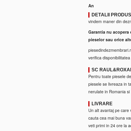
An
DETALII PRODU
vindem maner din dezme
Garantia nu acopera 
pieselor sau orice alt
piesedindezmembrari.ro
verifica disponibilitate
SC RAUL&ROXA
Pentru toate piesele d
piesele se livreaza in 
nerulate in Romania si 
LIVRARE
Un alt avantaj pe care 
cauta cea mai buna var
veti primi in 24 ore la