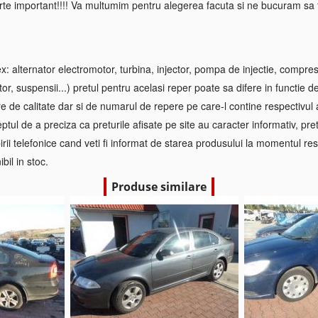
rte important!!!! Va multumim pentru alegerea facuta si ne bucuram sa f
 alternator electromotor, turbina, injector, pompa de injectie, compre
tor, suspensii...) pretul pentru acelasi reper poate sa difere in functie d
re de calitate dar si de numarul de repere pe care-l contine respectivul
ptul de a preciza ca preturile afisate pe site au caracter informativ, pretul
irii telefonice cand veti fi informat de starea produsului la momentul res
bil in stoc.
Produse similare