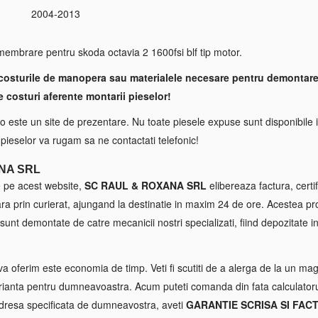
2004-2013
S
mbrare pentru skoda octavia 2 1600fsi blf tip motor.
costurile de manopera sau materialele necesare pentru demontare
e costuri aferente montarii pieselor!
 este un site de prezentare. Nu toate piesele expuse sunt disponibile i
a pieselor va rugam sa ne contactati telefonic!
NA SRL
e pe acest website,
SC RAUL & ROXANA SRL
elibereaza factura, certif
tara prin curierat, ajungand la destinatie in maxim 24 de ore. Acestea p
sunt demontate de catre mecanicii nostri specializati, fiind depozitate in
va oferim este economia de timp. Veti fi scutiti de a alerga de la un maga
ianta pentru dumneavoastra. Acum puteti comanda din fata calculatorul
 adresa specificata de dumneavostra, aveti
GARANTIE SCRISA SI FAC