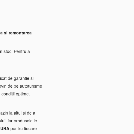
a si remontarea
n stoc. Pentru a
icat de garantie si
rovin de pe autoturisme
 conditii optime.
zin la altul si de a
ui, iar produsele le
TURA
pentru fiecare