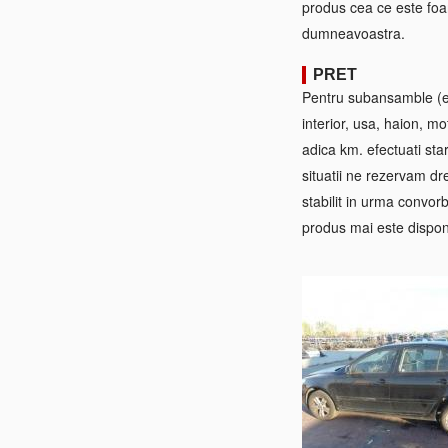
produs cea ce este foa
dumneavoastra.
PRET
Pentru subansamble (ex:
interior, usa, haion, mo
adica km. efectuati sta
situatii ne rezervam dre
stabilit in urma convorb
produs mai este disponi