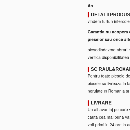
An
DETALII PRODU
vindem furtun intercole
Garantia nu acopera 
pieselor sau orice alt
piesedindezmembrari.ro
verifica disponibilitate
SC RAUL&ROXA
Pentru toate piesele d
piesele se livreaza in 
nerulate in Romania si 
LIVRARE
Un alt avantaj pe care 
cauta cea mai buna var
veti primi in 24 ore la