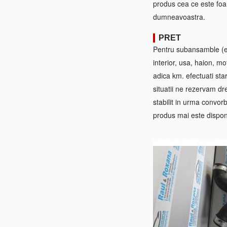
produs cea ce este foa
dumneavoastra.
PRET
Pentru subansamble (ex:
interior, usa, haion, mo
adica km. efectuati sta
situatii ne rezervam dre
stabilit in urma convorb
produs mai este disponi