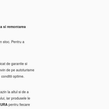
a si remontarea
n stoc. Pentru a
icat de garantie si
rovin de pe autoturisme
 conditii optime.
zin la altul si de a
ui, iar produsele le
TURA
pentru fiecare