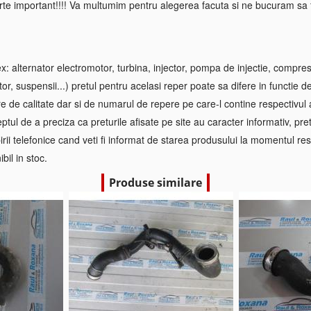
rte important!!!! Va multumim pentru alegerea facuta si ne bucuram sa f
 alternator electromotor, turbina, injector, pompa de injectie, compre
tor, suspensii...) pretul pentru acelasi reper poate sa difere in functie d
re de calitate dar si de numarul de repere pe care-l contine respectivul
ptul de a preciza ca preturile afisate pe site au caracter informativ, pretul
irii telefonice cand veti fi informat de starea produsului la momentul res
bil in stoc.
Produse similare