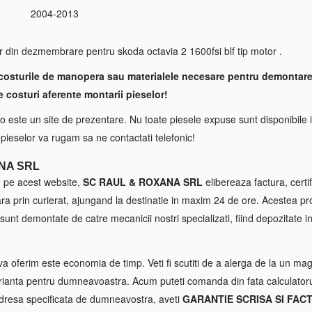
2004-2013
S
r din dezmembrare pentru skoda octavia 2 1600fsi blf tip motor .
costurile de manopera sau materialele necesare pentru demontare
e costuri aferente montarii pieselor!
 este un site de prezentare. Nu toate piesele expuse sunt disponibile i
a pieselor va rugam sa ne contactati telefonic!
NA SRL
e pe acest website,
SC RAUL & ROXANA SRL
elibereaza factura, certif
tara prin curierat, ajungand la destinatie in maxim 24 de ore. Acestea p
sunt demontate de catre mecanicii nostri specializati, fiind depozitate in
va oferim este economia de timp. Veti fi scutiti de a alerga de la un maga
ianta pentru dumneavoastra. Acum puteti comanda din fata calculatorul
 adresa specificata de dumneavostra, aveti
GARANTIE SCRISA SI FAC