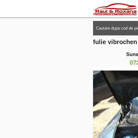
fulie vibroche
Suna
07