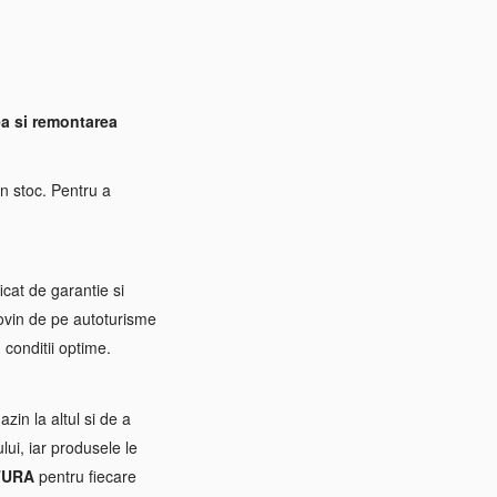
a si remontarea
n stoc. Pentru a
icat de garantie si
rovin de pe autoturisme
 conditii optime.
zin la altul si de a
ui, iar produsele le
TURA
pentru fiecare