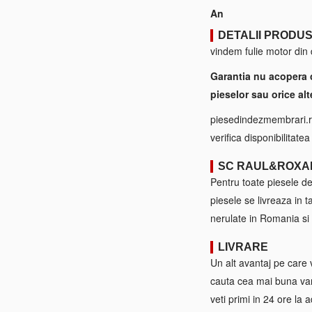
An
DETALII PRODU
vindem fulie motor din
Garantia nu acopera 
pieselor sau orice alt
piesedindezmembrari.ro
verifica disponibilitate
SC RAUL&ROXA
Pentru toate piesele d
piesele se livreaza in 
nerulate in Romania si 
LIVRARE
Un alt avantaj pe care 
cauta cea mai buna var
veti primi in 24 ore la