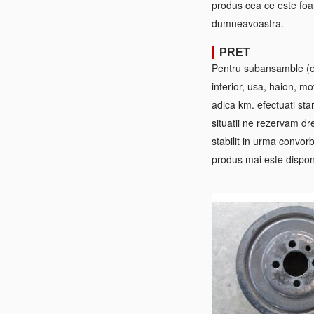
produs cea ce este foa
dumneavoastra.
PRET
Pentru subansamble (ex:
interior, usa, haion, mo
adica km. efectuati sta
situatii ne rezervam dre
stabilit in urma convorb
produs mai este disponi