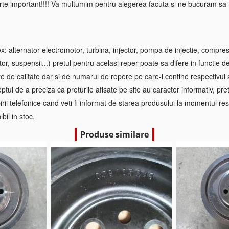
rte important!!!! Va multumim pentru alegerea facuta si ne bucuram sa f
 alternator electromotor, turbina, injector, pompa de injectie, compre
tor, suspensii...) pretul pentru acelasi reper poate sa difere in functie d
re de calitate dar si de numarul de repere pe care-l contine respectivul
ptul de a preciza ca preturile afisate pe site au caracter informativ, pretul
irii telefonice cand veti fi informat de starea produsului la momentul res
bil in stoc.
Produse similare