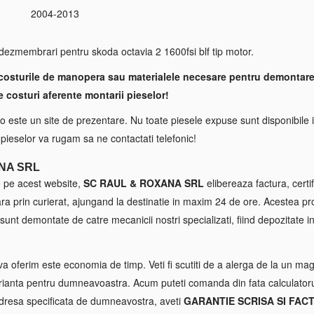
2004-2013
S
 dezmembrari pentru skoda octavia 2 1600fsi blf tip motor.
costurile de manopera sau materialele necesare pentru demontare
e costuri aferente montarii pieselor!
 este un site de prezentare. Nu toate piesele expuse sunt disponibile i
a pieselor va rugam sa ne contactati telefonic!
NA SRL
e pe acest website,
SC RAUL & ROXANA SRL
elibereaza factura, certif
tara prin curierat, ajungand la destinatie in maxim 24 de ore. Acestea p
sunt demontate de catre mecanicii nostri specializati, fiind depozitate in
va oferim este economia de timp. Veti fi scutiti de a alerga de la un maga
ianta pentru dumneavoastra. Acum puteti comanda din fata calculatorul
 adresa specificata de dumneavostra, aveti
GARANTIE SCRISA SI FAC