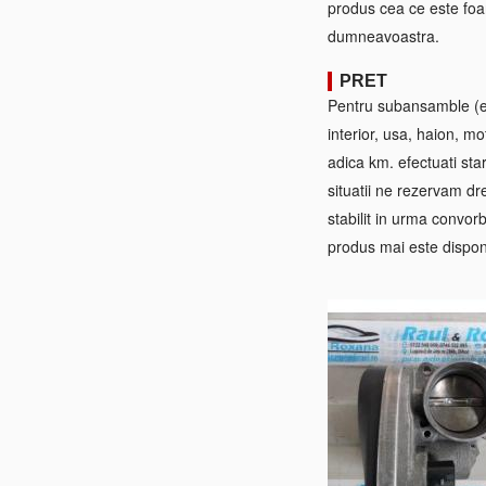
produs cea ce este foa
dumneavoastra.
PRET
Pentru subansamble (ex:
interior, usa, haion, mo
adica km. efectuati sta
situatii ne rezervam dre
stabilit in urma convorb
produs mai este disponi