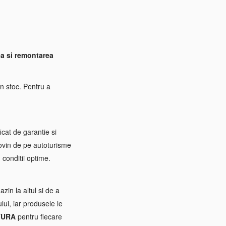
a si remontarea
n stoc. Pentru a
icat de garantie si
rovin de pe autoturisme
 conditii optime.
zin la altul si de a
ui, iar produsele le
TURA
pentru fiecare