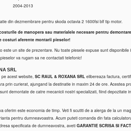
2004-2013
S
atie din dezmembrare pentru skoda octavia 2 1600fsi blf tip motor.
costurile de manopera sau materialele necesare pentru demontare
e costuri aferente montarii pieselor!
 este un site de prezentare. Nu toate piesele expuse sunt disponibile i
a pieselor va rugam sa ne contactati telefonic!
NA SRL
e pe acest website,
SC RAUL & ROXANA SRL
elibereaza factura, certif
tara prin curierat, ajungand la destinatie in maxim 24 de ore. Acestea p
sunt demontate de catre mecanicii nostri specializati, fiind depozitate in
va oferim este economia de timp. Veti fi scutiti de a alerga de la un maga
ianta pentru dumneavoastra. Acum puteti comanda din fata calculatorul
 adresa specificata de dumneavostra, aveti
GARANTIE SCRISA SI FAC