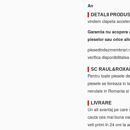
An
DETALII PRODU
vindem clapeta acceler
Garantia nu acopera 
pieselor sau orice alt
piesedindezmembrari.ro
verifica disponibilitate
SC RAUL&ROXA
Pentru toate piesele d
piesele se livreaza in 
nerulate in Romania si 
LIVRARE
Un alt avantaj pe care 
cauta cea mai buna var
veti primi in 24 ore la