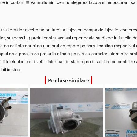
rte important!!!! Va multumim pentru alegerea facuta si ne bucuram sa f
 alternator electromotor, turbina, injector, pompa de injectie, compre
tor, suspensii...) pretul pentru acelasi reper poate sa difere in functie d
re de calitate dar si de numarul de repere pe care-l contine respectivul
ptul de a preciza ca preturile afisate pe site au caracter informativ, pretul
irii telefonice cand veti fi informat de starea produsului la momentul res
bil in stoc.
Produse similare