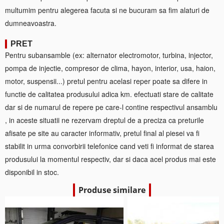
multumim pentru alegerea facuta si ne bucuram sa fim alaturi de
dumneavoastra.
PRET
Pentru subansamble (ex: alternator electromotor, turbina, injector,
pompa de injectie, compresor de clima, hayon, interior, usa, haion,
motor, suspensii...) pretul pentru acelasi reper poate sa difere in
functie de calitatea produsului adica km. efectuati stare de calitate
dar si de numarul de repere pe care-l contine respectivul ansamblu
, in aceste situatii ne rezervam dreptul de a preciza ca preturile
afisate pe site au caracter informativ, pretul final al piesei va fi
stabilit in urma convorbirii telefonice cand veti fi informat de starea
produsului la momentul respectiv, dar si daca acel produs mai este
disponibil in stoc.
Produse similare