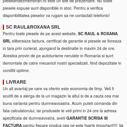
piesedindezmembrari.ro este un site de prezentare. Nu toate
piesele expuse sunt disponibile in stoc. Pentru a verifica
disponibilitatea pieselor va rugam sa ne contactati telefonic!
SC RAUL&ROXANA SRL
Pentru toate piesele de pe acest website,
SC RAUL & ROXANA
SRL
elibereaza factura, certificat de garantie si piesele se livreaza
in tara prin curierat, ajungand la destinatie in maxim 24 de ore.
Acestea provin de pe autoturisme nerulate in Romania si sunt
demontate de catre mecanicii nostri specializati, fiind depozitate in
conditii optime.
LIVRARE
Un alt avantaj pe care va oferim este economia de timp. Veti fi
scutiti de a alerga de la un magazin la altul si de a cauta cea mai
buna varianta pentru dumneavoastra. Acum puteti comanda din
fata calculatorului, iar produsele le veti primi in 24 ore la adresa
specificata de dumneavostra, aveti
GARANTIE SCRISA SI
FACTURA
pentru fiecare produs cea ce este foarte important!!!! Va