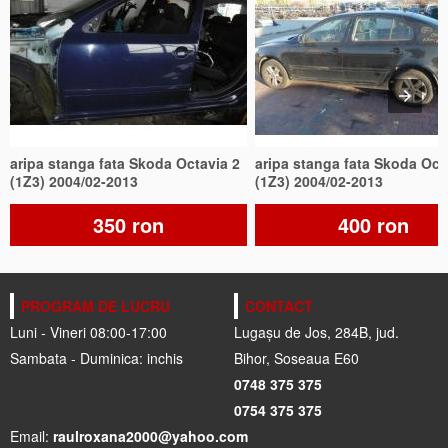
aripa stanga fata Skoda Octavia 2
aripa stanga fata Skoda Oct
(1Z3) 2004/02-2013
(1Z3) 2004/02-2013
350 ron
400 ron
PROGRAM DE LUCRU
CONTACT
Luni - Vineri 08:00-17:00
Lugașu de Jos, 284B, jud.
Sambata - Duminica: inchis
Bihor, Soseaua E60
0748 375 375
0754 375 375
Email:
raulroxana2000@yahoo.com