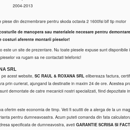
2004-2013
S
te piese din dezmembrare pentru skoda octavia 2 1600fsi blf tip motor
costurile de manopera sau materialele necesare pentru demontare
e costuri aferente montarii pieselor!
 este un site de prezentare. Nu toate piesele expuse sunt disponibile i
a pieselor va rugam sa ne contactati telefonic!
NA SRL
e pe acest website,
SC RAUL & ROXANA SRL
elibereaza factura, certif
tara prin curierat, ajungand la destinatie in maxim 24 de ore. Acestea p
sunt demontate de catre mecanicii nostri specializati, fiind depozitate in
va oferim este economia de timp. Veti fi scutiti de a alerga de la un maga
ianta pentru dumneavoastra. Acum puteti comanda din fata calculatorul
 adresa specificata de dumneavostra, aveti
GARANTIE SCRISA SI FAC