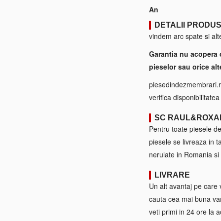
An
DETALII PRODU
vindem arc spate si al
Garantia nu acopera 
pieselor sau orice alt
piesedindezmembrari.ro
verifica disponibilitate
SC RAUL&ROXA
Pentru toate piesele d
piesele se livreaza in 
nerulate in Romania si 
LIVRARE
Un alt avantaj pe care 
cauta cea mai buna var
veti primi in 24 ore la