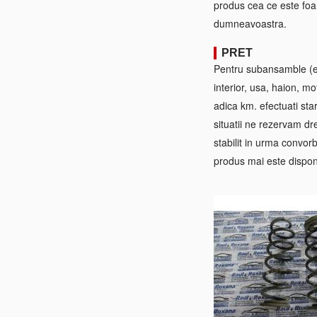
produs cea ce este foa
dumneavoastra.
PRET
Pentru subansamble (ex:
interior, usa, haion, mo
adica km. efectuati sta
situatii ne rezervam dre
stabilit in urma convorb
produs mai este disponi