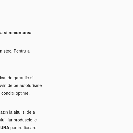
a si remontarea
n stoc. Pentru a
icat de garantie si
rovin de pe autoturisme
 conditii optime.
zin la altul si de a
ui, iar produsele le
TURA
pentru fiecare