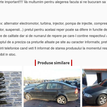
rte important!!!! Va multumim pentru alegerea facuta si ne bucuram sa f
 alternator electromotor, turbina, injector, pompa de injectie, compre
tor, suspensii...) pretul pentru acelasi reper poate sa difere in functie d
re de calitate dar si de numarul de repere pe care-l contine respectivul
ptul de a preciza ca preturile afisate pe site au caracter informativ, pretul
irii telefonice cand veti fi informat de starea produsului la momentul res
bil in stoc.
Produse similare