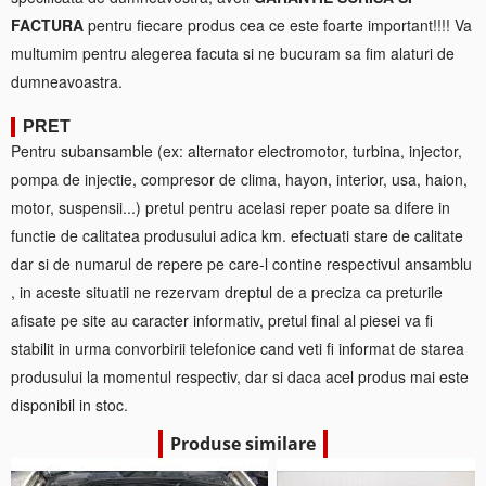
FACTURA
pentru fiecare produs cea ce este foarte important!!!! Va
multumim pentru alegerea facuta si ne bucuram sa fim alaturi de
dumneavoastra.
PRET
Pentru subansamble (ex: alternator electromotor, turbina, injector,
pompa de injectie, compresor de clima, hayon, interior, usa, haion,
motor, suspensii...) pretul pentru acelasi reper poate sa difere in
functie de calitatea produsului adica km. efectuati stare de calitate
dar si de numarul de repere pe care-l contine respectivul ansamblu
, in aceste situatii ne rezervam dreptul de a preciza ca preturile
afisate pe site au caracter informativ, pretul final al piesei va fi
stabilit in urma convorbirii telefonice cand veti fi informat de starea
produsului la momentul respectiv, dar si daca acel produs mai este
disponibil in stoc.
Produse similare