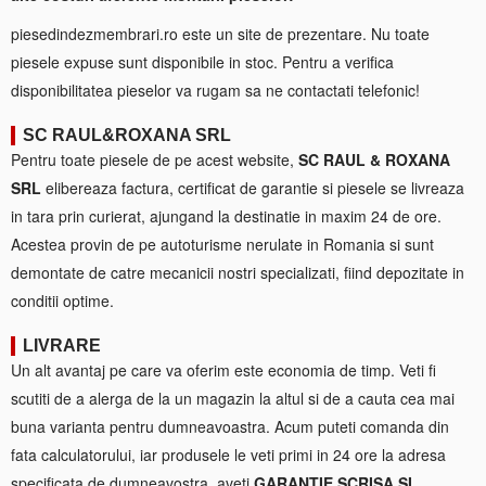
piesedindezmembrari.ro este un site de prezentare. Nu toate
piesele expuse sunt disponibile in stoc. Pentru a verifica
disponibilitatea pieselor va rugam sa ne contactati telefonic!
SC RAUL&ROXANA SRL
Pentru toate piesele de pe acest website,
SC RAUL & ROXANA
SRL
elibereaza factura, certificat de garantie si piesele se livreaza
in tara prin curierat, ajungand la destinatie in maxim 24 de ore.
Acestea provin de pe autoturisme nerulate in Romania si sunt
demontate de catre mecanicii nostri specializati, fiind depozitate in
conditii optime.
LIVRARE
Un alt avantaj pe care va oferim este economia de timp. Veti fi
scutiti de a alerga de la un magazin la altul si de a cauta cea mai
buna varianta pentru dumneavoastra. Acum puteti comanda din
fata calculatorului, iar produsele le veti primi in 24 ore la adresa
specificata de dumneavostra, aveti
GARANTIE SCRISA SI