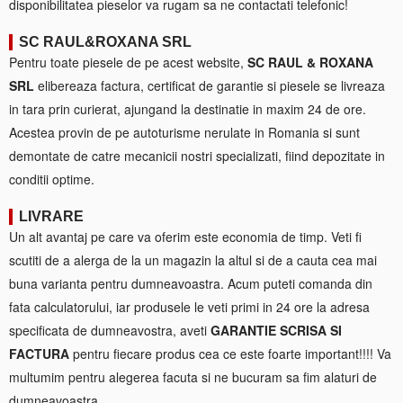
disponibilitatea pieselor va rugam sa ne contactati telefonic!
SC RAUL&ROXANA SRL
Pentru toate piesele de pe acest website,
SC RAUL & ROXANA
SRL
elibereaza factura, certificat de garantie si piesele se livreaza
in tara prin curierat, ajungand la destinatie in maxim 24 de ore.
Acestea provin de pe autoturisme nerulate in Romania si sunt
demontate de catre mecanicii nostri specializati, fiind depozitate in
conditii optime.
LIVRARE
Un alt avantaj pe care va oferim este economia de timp. Veti fi
scutiti de a alerga de la un magazin la altul si de a cauta cea mai
buna varianta pentru dumneavoastra. Acum puteti comanda din
fata calculatorului, iar produsele le veti primi in 24 ore la adresa
specificata de dumneavostra, aveti
GARANTIE SCRISA SI
FACTURA
pentru fiecare produs cea ce este foarte important!!!! Va
multumim pentru alegerea facuta si ne bucuram sa fim alaturi de
dumneavoastra.