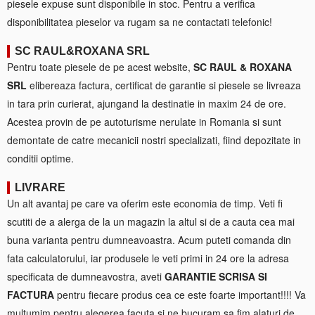
piesele expuse sunt disponibile in stoc. Pentru a verifica
disponibilitatea pieselor va rugam sa ne contactati telefonic!
SC RAUL&ROXANA SRL
Pentru toate piesele de pe acest website,
SC RAUL & ROXANA
SRL
elibereaza factura, certificat de garantie si piesele se livreaza
in tara prin curierat, ajungand la destinatie in maxim 24 de ore.
Acestea provin de pe autoturisme nerulate in Romania si sunt
demontate de catre mecanicii nostri specializati, fiind depozitate in
conditii optime.
LIVRARE
Un alt avantaj pe care va oferim este economia de timp. Veti fi
scutiti de a alerga de la un magazin la altul si de a cauta cea mai
buna varianta pentru dumneavoastra. Acum puteti comanda din
fata calculatorului, iar produsele le veti primi in 24 ore la adresa
specificata de dumneavostra, aveti
GARANTIE SCRISA SI
FACTURA
pentru fiecare produs cea ce este foarte important!!!! Va
multumim pentru alegerea facuta si ne bucuram sa fim alaturi de