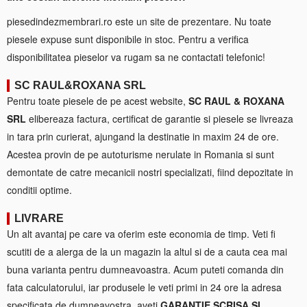
piesedindezmembrari.ro este un site de prezentare. Nu toate
piesele expuse sunt disponibile in stoc. Pentru a verifica
disponibilitatea pieselor va rugam sa ne contactati telefonic!
SC RAUL&ROXANA SRL
Pentru toate piesele de pe acest website,
SC RAUL & ROXANA
SRL
elibereaza factura, certificat de garantie si piesele se livreaza
in tara prin curierat, ajungand la destinatie in maxim 24 de ore.
Acestea provin de pe autoturisme nerulate in Romania si sunt
demontate de catre mecanicii nostri specializati, fiind depozitate in
conditii optime.
LIVRARE
Un alt avantaj pe care va oferim este economia de timp. Veti fi
scutiti de a alerga de la un magazin la altul si de a cauta cea mai
buna varianta pentru dumneavoastra. Acum puteti comanda din
fata calculatorului, iar produsele le veti primi in 24 ore la adresa
specificata de dumneavostra, aveti
GARANTIE SCRISA SI