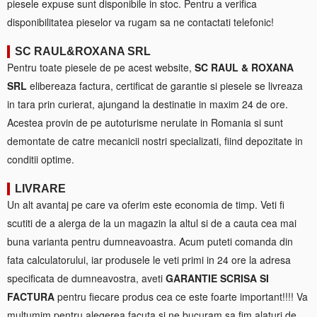
piesele expuse sunt disponibile in stoc. Pentru a verifica
disponibilitatea pieselor va rugam sa ne contactati telefonic!
SC RAUL&ROXANA SRL
Pentru toate piesele de pe acest website,
SC RAUL & ROXANA
SRL
elibereaza factura, certificat de garantie si piesele se livreaza
in tara prin curierat, ajungand la destinatie in maxim 24 de ore.
Acestea provin de pe autoturisme nerulate in Romania si sunt
demontate de catre mecanicii nostri specializati, fiind depozitate in
conditii optime.
LIVRARE
Un alt avantaj pe care va oferim este economia de timp. Veti fi
scutiti de a alerga de la un magazin la altul si de a cauta cea mai
buna varianta pentru dumneavoastra. Acum puteti comanda din
fata calculatorului, iar produsele le veti primi in 24 ore la adresa
specificata de dumneavostra, aveti
GARANTIE SCRISA SI
FACTURA
pentru fiecare produs cea ce este foarte important!!!! Va
multumim pentru alegerea facuta si ne bucuram sa fim alaturi de