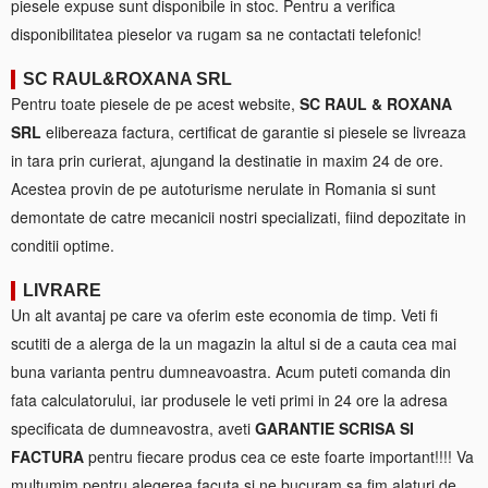
piesele expuse sunt disponibile in stoc. Pentru a verifica
disponibilitatea pieselor va rugam sa ne contactati telefonic!
SC RAUL&ROXANA SRL
Pentru toate piesele de pe acest website,
SC RAUL & ROXANA
SRL
elibereaza factura, certificat de garantie si piesele se livreaza
in tara prin curierat, ajungand la destinatie in maxim 24 de ore.
Acestea provin de pe autoturisme nerulate in Romania si sunt
demontate de catre mecanicii nostri specializati, fiind depozitate in
conditii optime.
LIVRARE
Un alt avantaj pe care va oferim este economia de timp. Veti fi
scutiti de a alerga de la un magazin la altul si de a cauta cea mai
buna varianta pentru dumneavoastra. Acum puteti comanda din
fata calculatorului, iar produsele le veti primi in 24 ore la adresa
specificata de dumneavostra, aveti
GARANTIE SCRISA SI
FACTURA
pentru fiecare produs cea ce este foarte important!!!! Va
multumim pentru alegerea facuta si ne bucuram sa fim alaturi de