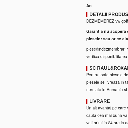
An
DETALII PRODU
DEZMEMBREZ vw golf 5 1.
Garantia nu acopera 
pieselor sau orice alt
piesedindezmembrari.ro
verifica disponibilitate
SC RAUL&ROXA
Pentru toate piesele d
piesele se livreaza in 
nerulate in Romania si 
LIVRARE
Un alt avantaj pe care 
cauta cea mai buna var
veti primi in 24 ore la