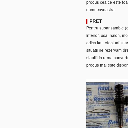
produs cea ce este foa
dumneavoastra.
PRET
Pentru subansamble (ex:
interior, usa, haion, mo
adica km. efectuati sta
situatii ne rezervam dre
stabilit in urma convorb
produs mai este disponi