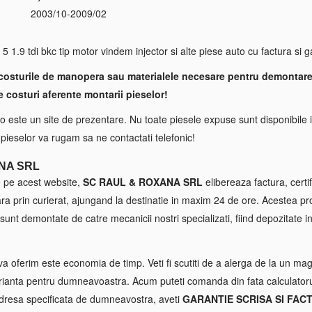
2003/10-2009/02
S
9 tdi bkc tip motor vindem injector si alte piese auto cu factura si g
costurile de manopera sau materialele necesare pentru demontare
e costuri aferente montarii pieselor!
 este un site de prezentare. Nu toate piesele expuse sunt disponibile i
a pieselor va rugam sa ne contactati telefonic!
NA SRL
e pe acest website,
SC RAUL & ROXANA SRL
elibereaza factura, certif
tara prin curierat, ajungand la destinatie in maxim 24 de ore. Acestea p
sunt demontate de catre mecanicii nostri specializati, fiind depozitate in
va oferim este economia de timp. Veti fi scutiti de a alerga de la un maga
ianta pentru dumneavoastra. Acum puteti comanda din fata calculatorul
 adresa specificata de dumneavostra, aveti
GARANTIE SCRISA SI FAC