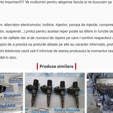
rte important!!!! Va multumim pentru alegerea facuta si ne bucuram sa f
 alternator electromotor, turbina, injector, pompa de injectie, compre
tor, suspensii...) pretul pentru acelasi reper poate sa difere in functie d
re de calitate dar si de numarul de repere pe care-l contine respectivul
ptul de a preciza ca preturile afisate pe site au caracter informativ, pretul
irii telefonice cand veti fi informat de starea produsului la momentul res
bil in stoc.
Produse similare