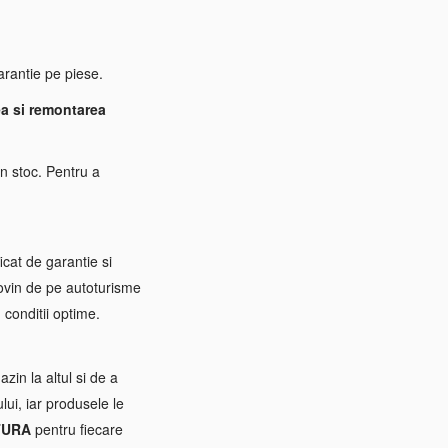
arantie pe piese.
a si remontarea
n stoc. Pentru a
icat de garantie si
rovin de pe autoturisme
 conditii optime.
zin la altul si de a
ui, iar produsele le
TURA
pentru fiecare