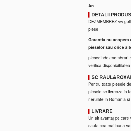
An
DETALII PRODU
DEZMEMBREZ vw golf 5 1
piese
Garantia nu acopera 
pieselor sau orice alt
piesedindezmembrari.ro
verifica disponibilitate
SC RAUL&ROXA
Pentru toate piesele d
piesele se livreaza in 
nerulate in Romania si 
LIVRARE
Un alt avantaj pe care 
cauta cea mai buna var