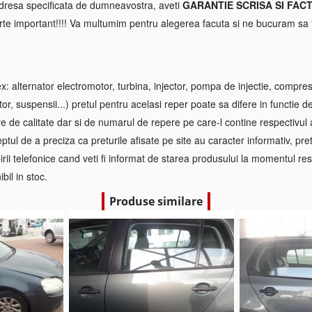
 adresa specificata de dumneavostra, aveti
GARANTIE SCRISA SI FAC
rte important!!!! Va multumim pentru alegerea facuta si ne bucuram sa f
 alternator electromotor, turbina, injector, pompa de injectie, compre
tor, suspensii...) pretul pentru acelasi reper poate sa difere in functie d
re de calitate dar si de numarul de repere pe care-l contine respectivul
ptul de a preciza ca preturile afisate pe site au caracter informativ, pretul
irii telefonice cand veti fi informat de starea produsului la momentul res
bil in stoc.
Produse similare