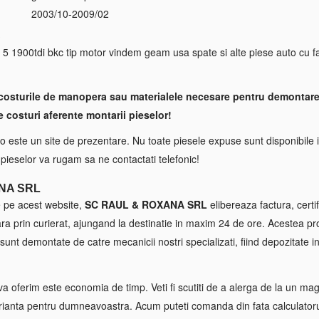
2003/10-2009/02
S
900tdi bkc tip motor vindem geam usa spate si alte piese auto cu fac
costurile de manopera sau materialele necesare pentru demontare
e costuri aferente montarii pieselor!
 este un site de prezentare. Nu toate piesele expuse sunt disponibile i
a pieselor va rugam sa ne contactati telefonic!
NA SRL
e pe acest website,
SC RAUL & ROXANA SRL
elibereaza factura, certif
tara prin curierat, ajungand la destinatie in maxim 24 de ore. Acestea p
sunt demontate de catre mecanicii nostri specializati, fiind depozitate in
va oferim este economia de timp. Veti fi scutiti de a alerga de la un maga
ianta pentru dumneavoastra. Acum puteti comanda din fata calculatorul