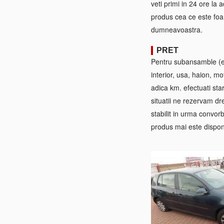
veti primi in 24 ore la
produs cea ce este foa
dumneavoastra.
PRET
Pentru subansamble (ex:
interior, usa, haion, mo
adica km. efectuati sta
situatii ne rezervam dre
stabilit in urma convorb
produs mai este disponi