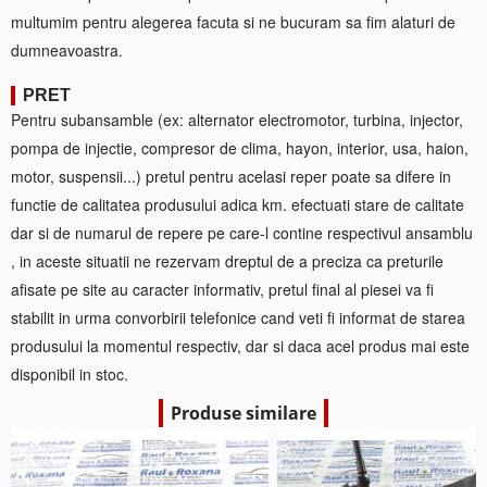
multumim pentru alegerea facuta si ne bucuram sa fim alaturi de
dumneavoastra.
PRET
Pentru subansamble (ex: alternator electromotor, turbina, injector,
pompa de injectie, compresor de clima, hayon, interior, usa, haion,
motor, suspensii...) pretul pentru acelasi reper poate sa difere in
functie de calitatea produsului adica km. efectuati stare de calitate
dar si de numarul de repere pe care-l contine respectivul ansamblu
, in aceste situatii ne rezervam dreptul de a preciza ca preturile
afisate pe site au caracter informativ, pretul final al piesei va fi
stabilit in urma convorbirii telefonice cand veti fi informat de starea
produsului la momentul respectiv, dar si daca acel produs mai este
disponibil in stoc.
Produse similare