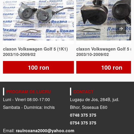
claxon Volkswagen Golf 5 (1K1)
claxon Volkswagen Golf 5 (
2003/10-2009/02
2003/10-2009/02
100 ron
100 ron
PROGRAM DE LUCRU
CONTACT
Luni - Vineri 08:00-17:00
Lugașu de Jos, 284B, jud.
Sambata - Duminica: inchis
Bihor, Soseaua E60
0748 375 375
0754 375 375
Email:
raulroxana2000@yahoo.com