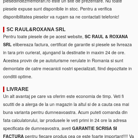
piesedindezmembrari.ro este un site de prezentare. Nu toate
piesele expuse sunt disponibile in stoc. Pentru a verifica
disponibilitatea pieselor va rugam sa ne contactati telefonic!
SC RAUL&ROXANA SRL
Pentru toate piesele de pe acest website,
SC RAUL & ROXANA
SRL
elibereaza factura, certificat de garantie si piesele se livreaza
in tara prin curierat, ajungand la destinatie in maxim 24 de ore.
Acestea provin de pe autoturisme nerulate in Romania si sunt
demontate de catre mecanicii nostri specializati, fiind depozitate in
conditii optime.
LIVRARE
Un alt avantaj pe care va oferim este economia de timp. Veti fi
scutiti de a alerga de la un magazin la altul si de a cauta cea mai
buna varianta pentru dumneavoastra. Acum puteti comanda din
fata calculatorului, iar produsele le veti primi in 24 ore la adresa
specificata de dumneavostra, aveti
GARANTIE SCRISA SI
FACTURA
pentru fiecare produs cea ce este foarte important!!!! Va