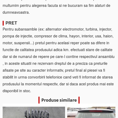
multumim pentru alegerea facuta si ne bucuram sa fim alaturi de
dumneavoastra.
PRET
Pentru subansamble (ex: alternator electromotor, turbina, injector,
pompa de injectie, compresor de clima, hayon, interior, usa, haion,
motor, suspensii...) pretul pentru acelasi reper poate sa difere in
functie de calitatea produsului adica km. efectuati stare de calitate
dar si de numarul de repere pe care-l contine respectivul ansamblu
, in aceste situatii ne rezervam dreptul de a preciza ca preturile
afisate pe site au caracter informativ, pretul final al piesei va fi
stabilit in urma convorbirii telefonice cand veti fi informat de starea
produsului la momentul respectiv, dar si daca acel produs mai este
disponibil in stoc.
Produse similare