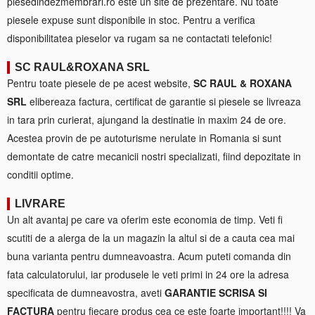
piesedindezmembrari.ro este un site de prezentare. Nu toate
piesele expuse sunt disponibile in stoc. Pentru a verifica
disponibilitatea pieselor va rugam sa ne contactati telefonic!
SC RAUL&ROXANA SRL
Pentru toate piesele de pe acest website,
SC RAUL & ROXANA
SRL
elibereaza factura, certificat de garantie si piesele se livreaza
in tara prin curierat, ajungand la destinatie in maxim 24 de ore.
Acestea provin de pe autoturisme nerulate in Romania si sunt
demontate de catre mecanicii nostri specializati, fiind depozitate in
conditii optime.
LIVRARE
Un alt avantaj pe care va oferim este economia de timp. Veti fi
scutiti de a alerga de la un magazin la altul si de a cauta cea mai
buna varianta pentru dumneavoastra. Acum puteti comanda din
fata calculatorului, iar produsele le veti primi in 24 ore la adresa
specificata de dumneavostra, aveti
GARANTIE SCRISA SI
FACTURA
pentru fiecare produs cea ce este foarte important!!!! Va