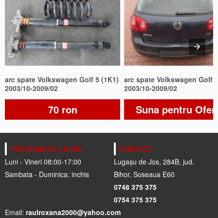
arc spate Volkswagen Golf 5 (1K1)
arc spate Volkswagen Golf 5
2003/10-2009/02
2003/10-2009/02
70 ron
Suna pentru Ofer
PROGRAM DE LUCRU
CONTACT
Luni - Vineri 08:00-17:00
Lugașu de Jos, 284B, jud.
Sambata - Duminica: inchis
Bihor, Soseaua E60
0748 375 375
0754 375 375
Email:
raulroxana2000@yahoo.com