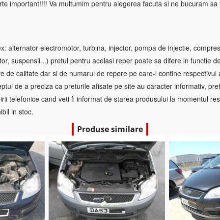
rte important!!!! Va multumim pentru alegerea facuta si ne bucuram sa f
 alternator electromotor, turbina, injector, pompa de injectie, compre
tor, suspensii...) pretul pentru acelasi reper poate sa difere in functie d
re de calitate dar si de numarul de repere pe care-l contine respectivul
ptul de a preciza ca preturile afisate pe site au caracter informativ, pretul
irii telefonice cand veti fi informat de starea produsului la momentul res
bil in stoc.
Produse similare