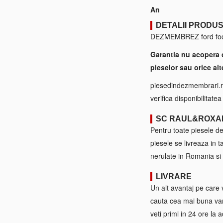
An
DETALII PRODU
DEZMEMBREZ ford focus
Garantia nu acopera 
pieselor sau orice alt
piesedindezmembrari.ro
verifica disponibilitate
SC RAUL&ROXA
Pentru toate piesele d
piesele se livreaza in 
nerulate in Romania si 
LIVRARE
Un alt avantaj pe care 
cauta cea mai buna var
veti primi in 24 ore la