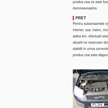
produs cea ce este foa
dumneavoastra.
PRET
Pentru subansamble (ex:
interior, usa, haion, mo
adica km. efectuati sta
situatii ne rezervam dre
stabilit in urma convorb
produs mai este disponi