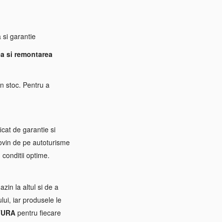
si garantie
a si remontarea
n stoc. Pentru a
icat de garantie si
rovin de pe autoturisme
 conditii optime.
zin la altul si de a
ui, iar produsele le
TURA
pentru fiecare