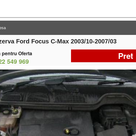
ezerva Ford Focus C-Max 2003/10-2007/03
 pentru Oferta
Pret
22 549 969