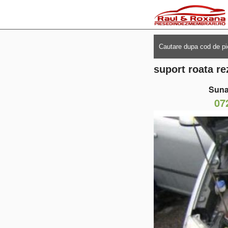
suport roata r
Suna
07