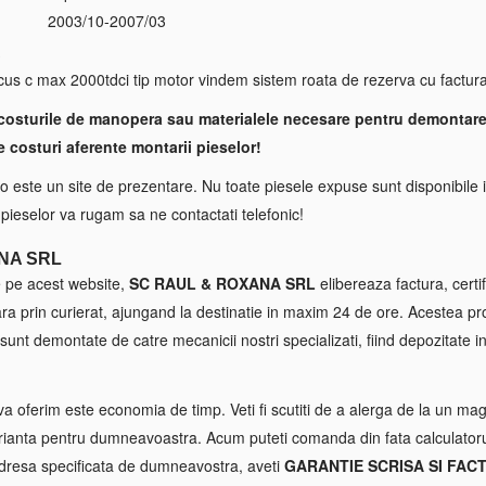
2003/10-2007/03
S
 c max 2000tdci tip motor vindem sistem roata de rezerva cu factura 
costurile de manopera sau materialele necesare pentru demontare
e costuri aferente montarii pieselor!
 este un site de prezentare. Nu toate piesele expuse sunt disponibile i
a pieselor va rugam sa ne contactati telefonic!
NA SRL
e pe acest website,
SC RAUL & ROXANA SRL
elibereaza factura, certif
tara prin curierat, ajungand la destinatie in maxim 24 de ore. Acestea p
sunt demontate de catre mecanicii nostri specializati, fiind depozitate in
va oferim este economia de timp. Veti fi scutiti de a alerga de la un maga
ianta pentru dumneavoastra. Acum puteti comanda din fata calculatorul
 adresa specificata de dumneavostra, aveti
GARANTIE SCRISA SI FAC